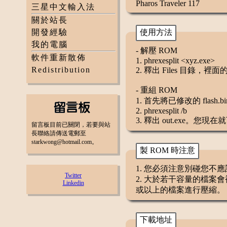
Pharos Traveler 117
三星中文輸入法
關於站長
開發經驗
使用方法
我的電腦
- 解壓 ROM
軟件重新散佈
1. phrexesplit <xyz.exe>
Redistribution
2. 釋出 Files 目錄，裡面的
- 重組 ROM
1. 首先將已修改的 flash.bi
2. phrexesplit /b
3. 釋出 out.exe。
留言板目前已關閉，若要與站
長聯絡請傳送電郵至
starkwong@hotmail.com。
製 ROM 時注意
1. 您必須注意別碰您不
Twitter
2. 大於若干容量的檔案會
Linkedin
或以上的檔案進行壓縮。
下載地址