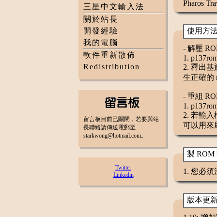
Pharos Tra
三星中文輸入法
關於站長
開發經驗
使用方
我的電腦
- 解壓 R
軟件重新散佈
1. p137ro
Redistribution
2. 釋出
生正確的 
- 重組 R
1. p137ro
2. 若輸
留言板目前已關閉，若要與站
可以用來刷
長聯絡請傳送電郵至
starkwong@hotmail.com。
製 ROM
Twitter
1. 您
Linkedin
版本更