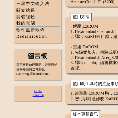
Acer neoTouch F1 (S200)
三星中文輸入法
關於站長
開發經驗
使用方法
我的電腦
- 解壓 ExtROM
軟件重新散佈
1. f1extromtool <extrom.bi
Redistribution
2. 釋出 ExtROM 目
- 重組 ExtROM
1. 先隨意加入、移除或更動
2. f1extromtool /b Acer_S
3. 釋出 out.bin。請
留言板目前已關閉，若要與站
置裡。
長聯絡請傳送電郵至
starkwong@hotmail.com。
使用此工具時的注意事
Twitter
1. 當重製 ExtROM 
Linkedin
2. 您可以隨意修改 Ext
版本更新資訊