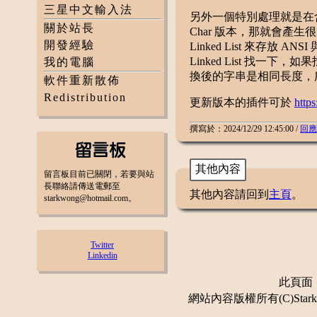
三星中文輸入法
另外一個特別處理就是在含純
關於站長
Char 版本，那就會產
開發經驗
Linked List 來存放
Linked List 找一下
我的電腦
換後的字串是相同長度，
軟件重新散佈
Redistribution
更新版本的插件可於
http
撰寫於：2024/12/29 12:45:00 /
回應
其他內容
留言板目前已關閉，若要與站
長聯絡請傳送電郵至
其他內容請回到
主頁
。
starkwong@hotmail.com。
Twitter
Linkedin
此頁面：更
網站內容版權所有(C)Stark 