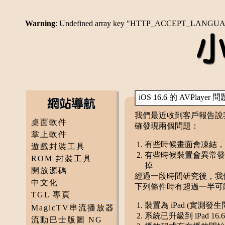
Warning
: Undefined array key "HTTP_ACCEPT_LANGU
iOS 16.6 的 AVPlayer 問
我們最近收到客戶報告說我們
桌面軟件
確發現兩個問題：
掌上軟件
有些時候畫面會凍結，
遊戲封裝工具
有些時候裝置會異常發
ROM 封裝工具
掉
開放源碼
經過一段時間研究後，我們發現問
中文化
下列條件時有超過一半可
TGL 專頁
裝置為 iPad (實測發生問題
MagicTV串流播放器
系統已升級到 iPad 16.6
流動巴士版圖 NG