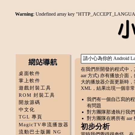
Warning
: Undefined array key "HTTP_ACCEPT_LANGU
請小心為你的 Android
在我們所開發的程式中，其
桌面軟件
aar 方式) 亦有播放
掌上軟件
大的播放器介面更新時，我們改
遊戲封裝工具
XML，結果出現一個非
ROM 封裝工具
我們有一個自己寫的程式
開放源碼
有問題
中文化
對方團隊那邊執行我們
TGL 專頁
對方團隊在將所有 aar 整
MagicTV串流播放器
初步分析
流動巴士版圖 NG
當時我們覺得很奇怪，在 Andro