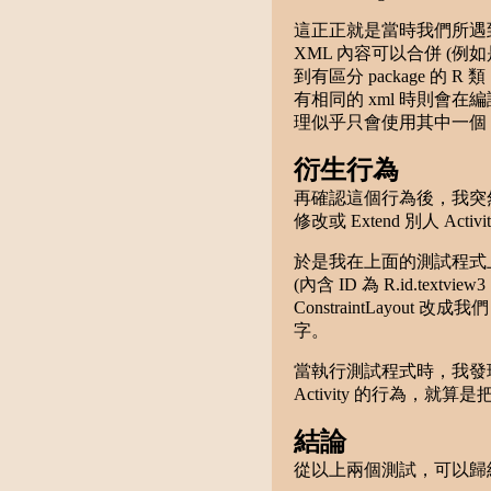
這正正就是當時我們所遇到的
XML 內容可以合併 (例如是 
到有區分 package 的
有相同的 xml 時則會在編譯
理似乎只會使用其中一個，而我
衍生行為
再確認這個行為後，我突然
修改或 Extend 別人 A
於是我在上面的測試程式上再加入了 li
(內含 ID 為 R.id.textv
ConstraintLayout 改成
字。
當執行測試程式時，我發現
Activity 的行為，就算是
結論
從以上兩個測試，可以歸