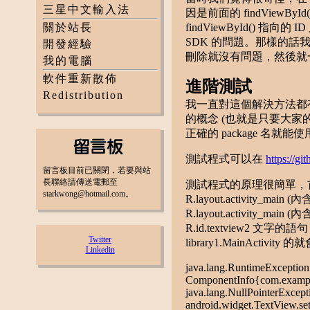
三星中文輸入法
因是前面的 findViewB
關於站長
findViewById()
SDK 的問題。那樣的話我
開發經驗
刪除就沒有問題，然後就
我的電腦
軟件重新散佈
進階測試
Redistribution
我一直對這個解決方法都有疑問，
的概念 (也就是只要大家的
正確的 package 名
測試程式可以在
https://g
留言板目前已關閉，若要與站
長聯絡請傳送電郵至
測試程式的原理很簡單，首先有一
starkwong@hotmail.com。
R.layout.activity_main
R.layout.activity_main 
R.id.textview
Twitter
library1.MainActivity 的就
Linkedin
java.lang.RuntimeException: 
ComponentInfo{com.example
java.lang.NullPointerExcepti
android.widget.TextView.set