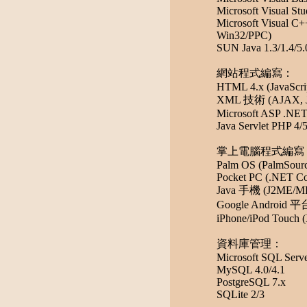
Microsoft Visual St
Microsoft Visual C
Win32/PPC)
SUN Java 1.3/1.4/5.
網站程式編寫：
HTML 4.x (JavaScrip
XML 技術 (AJAX, JS
Microsoft ASP .NET 
Java Servlet PHP 4/
掌上電腦程式編寫
Palm OS (PalmSourc
Pocket PC (.NET Co
Java 手機 (J2ME/ME
Google Android 平台 
iPhone/iPod Touch 
資料庫管理：
Microsoft SQL Serv
MySQL 4.0/4.1
PostgreSQL 7.x
SQLite 2/3