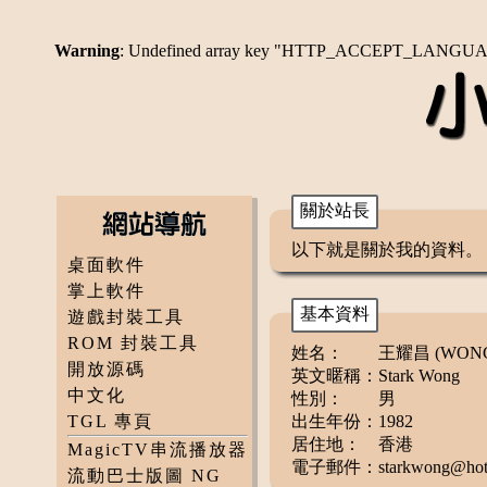
Warning
: Undefined array key "HTTP_ACCEPT_LANGU
關於站長
以下就是關於我的資料。
桌面軟件
掌上軟件
基本資料
遊戲封裝工具
ROM 封裝工具
姓名：
王耀昌 (WONG 
開放源碼
英文暱稱：
Stark Wong
中文化
性別：
男
TGL 專頁
出生年份：
1982
居住地：
香港
MagicTV串流播放器
電子郵件：
starkwong@hot
流動巴士版圖 NG