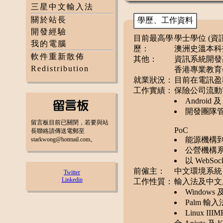
三星中文輸入法
關於站長
學歷、工作資料
開發經驗
目前最高學
學士學位 (資訊科
我的電腦
歷：
澳洲史溫本科技大學 
軟件重新散佈
其他：
資訊系統開發
Redistribution
香港專業教育學
就業狀況：
目前在電訊盈
工作實績：
保險公司流動
Android 
開發團隊
留言板目前已關閉，若要與站
PoC
長聯絡請傳送電郵至
能源機構到戶
starkwong@hotmail.com。
公營機構系統
以 WebSoc
前僱主：
中文環境系統 
Twitter
Linkedin
工作性質：
輸入法及中文
Windows 
Palm 輸入法
Linux II